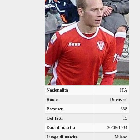
Nazionalità
ITA
Ruolo
Difensore
Presenze
338
Gol fatti
15
Data di nascita
30/05/1994
Luogo di nascita
Milano