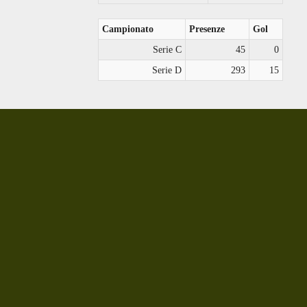
Campionato
Presenze
Gol
Serie C
45
0
Serie D
293
15