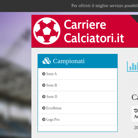
Per offrirti il miglior servizio possib
Campionati
Serie A
Serie B
C
Serie D
Eccellenza
A
Lega Pro
2