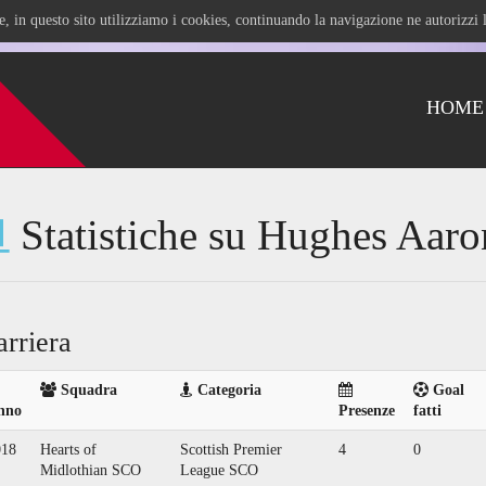
ile, in questo sito utilizziamo i cookies, continuando la navigazione ne autorizz
HOME
Statistiche su Hughes Aaro
arriera
Squadra
Categoria
Goal
nno
Presenze
fatti
018
Hearts of
Scottish Premier
4
0
Midlothian SCO
League SCO