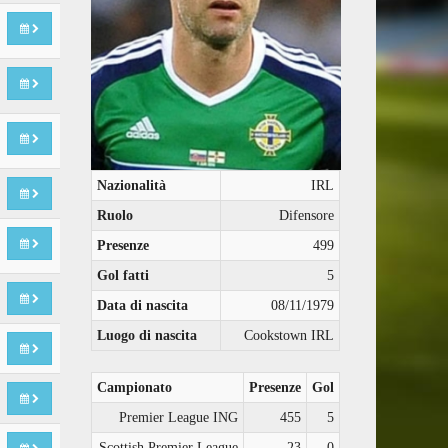
Nazionalità
IRL
Ruolo
Difensore
Presenze
499
Gol fatti
5
Data di nascita
08/11/1979
Luogo di nascita
Cookstown IRL
Campionato
Presenze
Gol
Premier League ING
455
5
Scottish Premier League
23
0