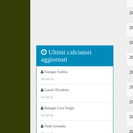
2
2
2
Ultimi calciatori
2
aggiornati
Vanegas Andrea
2
14 ore fa
2
Garufo Desiderio
14 ore fa
2
Battaglia Luca Sergio
14 ore fa
2
Vitali Leonardo
2