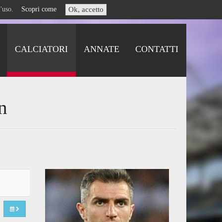
i l'uso.
Scopri come
Ok, accetto
CALCIATORI
ANNATE
CONTATTI
n