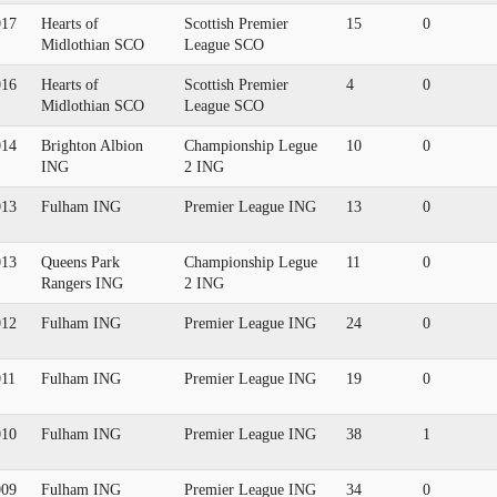
017
Hearts of
Scottish Premier
15
0
Midlothian SCO
League SCO
016
Hearts of
Scottish Premier
4
0
Midlothian SCO
League SCO
014
Brighton Albion
Championship Legue
10
0
ING
2 ING
013
Fulham ING
Premier League ING
13
0
013
Queens Park
Championship Legue
11
0
Rangers ING
2 ING
012
Fulham ING
Premier League ING
24
0
011
Fulham ING
Premier League ING
19
0
010
Fulham ING
Premier League ING
38
1
009
Fulham ING
Premier League ING
34
0