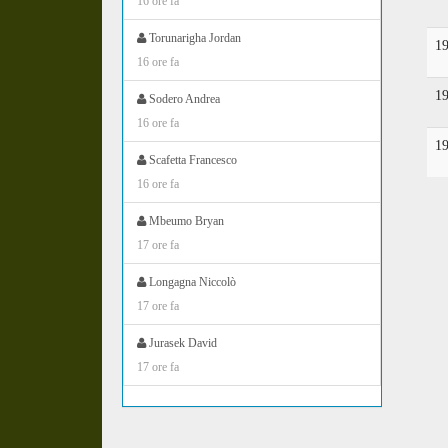
16 ore fa
Torunarigha Jordan
1
16 ore fa
1
Sodero Andrea
16 ore fa
1
Scafetta Francesco
16 ore fa
Mbeumo Bryan
17 ore fa
Longagna Niccolò
17 ore fa
Jurasek David
17 ore fa