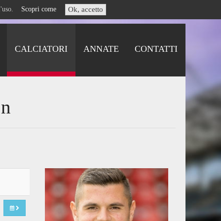
i l'uso.
Scopri come
Ok, accetto
CALCIATORI
ANNATE
CONTATTI
on