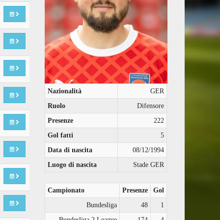
Nazionalità
GER
Ruolo
Difensore
Presenze
222
Gol fatti
5
Data di nascita
08/12/1994
Luogo di nascita
Stade GER
Campionato
Presenze
Gol
Bundesliga
48
1
Bundesliga 2 League
174
4