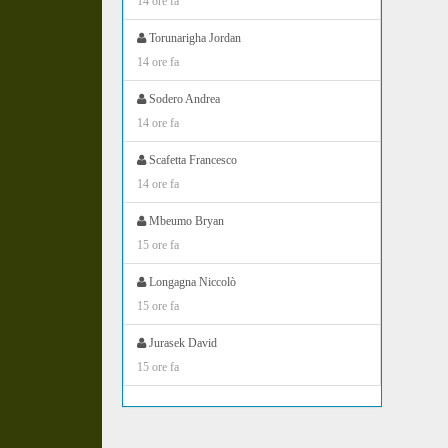
14 ore fa
Torunarigha Jordan
14 ore fa
Sodero Andrea
14 ore fa
Scafetta Francesco
14 ore fa
Mbeumo Bryan
15 ore fa
Longagna Niccolò
15 ore fa
Jurasek David
15 ore fa