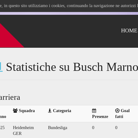
ile, in questo sito utilizziamo i cookies, continuando la navigazione ne autorizz
HOME
Statistiche su Busch Marn
arriera
Squadra
Categoria
Goal
nno
Presenze
fatti
025
Heidenheim
Bundesliga
0
0
GER