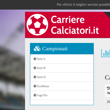
Per offrirti il miglior servizio possib
Campionati
Serie A
Serie B
C
Serie D
Eccellenza
A
Lega Pro
2