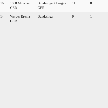
016
1860 Munchen
Bundesliga 2 League
11
0
GER
GER
014
Werder Brema
Bundesliga
9
1
GER