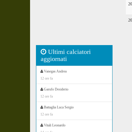
2
2
Ultimi calciatori
aggiornati
Vanegas Andrea
12 ore fa
Garufo Desiderio
12 ore fa
Battaglia Luca Sergio
12 ore fa
Vitali Leonardo