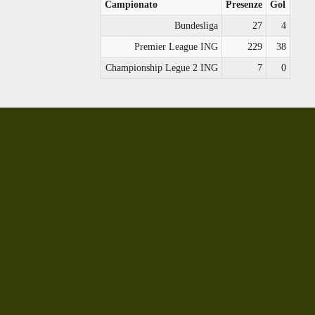
Campionato
Presenze
Gol
Bundesliga
27
4
Premier League ING
229
38
Championship Legue 2 ING
7
0