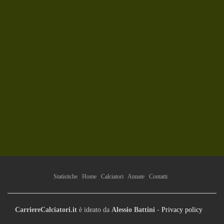
Statistiche
Home
Calciatori
Annate
Contatti
CarriereCalciatori.it
è ideato da
Alessio Battini
-
Privacy policy