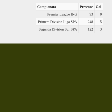
Campionato
Presenze
Gol
Premier League ING
93
0
Primera Division Liga SPA
248
5
Segunda Division Sur SPA
122
3