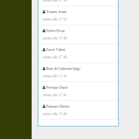
sabato alle 17:54
Younes Amin
sabato alle 17:50
Sielva Oscar
sabato alle 17:49
Savor Valent
sabato alle 17:48
Ruiz de Galarreta Inigo
sabato alle 17:45
Previato Dario
sabato alle 17:42
Panzani Alberto
sabato alle 17:40