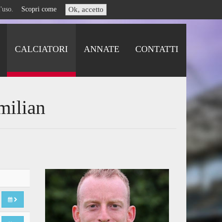
i l'uso.
Scopri come
Ok, accetto
CALCIATORI
ANNATE
CONTATTI
milian