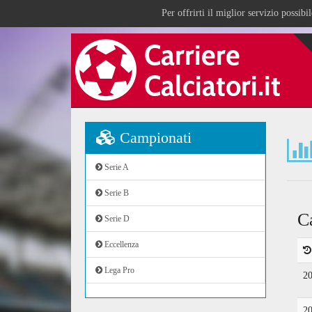
Per offrirti il miglior servizio possib
Campionati
Serie A
Serie B
C
Serie D
Eccellenza
Lega Pro
2
2