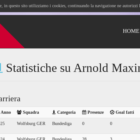
ile, in questo sito utilizziamo i cookies, continuando la navigazione ne autorizz
HOME
Statistiche su Arnold Maxi
arriera
Anno
Squadra
Categoria
Presenze
Goal fatti
025
Wolfsburg GER
Bundesliga
0
0
024
Wolfsburg GER
Bundesliga
28
3