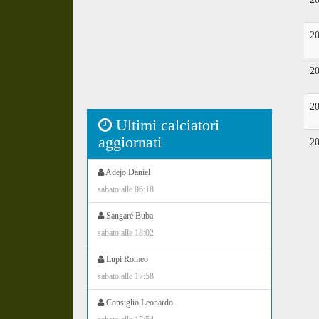
2
2
2
Ultimi calciatori
aggiornati
2
Adejo Daniel
sabato alle 06:18
Sangaré Buba
sabato alle 18:02
Lupi Romeo
sabato alle 17:58
Consiglio Leonardo