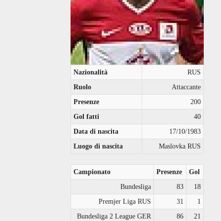
Nazionalità
RUS
Ruolo
Attaccante
Presenze
200
Gol fatti
40
Data di nascita
17/10/1983
Luogo di nascita
Maslovka RUS
Campionato
Presenze
Gol
Bundesliga
83
18
Premjer Liga RUS
31
1
Bundesliga 2 League GER
86
21