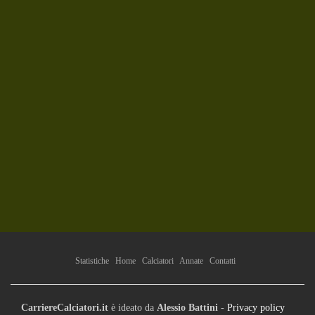
Statistiche
Home
Calciatori
Annate
Contatti
CarriereCalciatori.it
è ideato da
Alessio Battini
-
Privacy policy