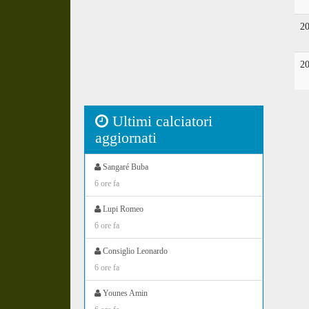
2
2
Ultimi calciatori
aggiornati
Sangaré Buba
6 ore fa
Lupi Romeo
6 ore fa
Consiglio Leonardo
6 ore fa
Younes Amin