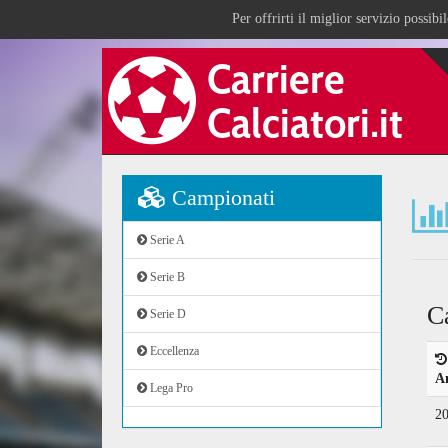
Per offrirti il miglior servizio possib
Campionati
Serie A
Serie B
C
Serie D
Eccellenza
A
Lega Pro
2