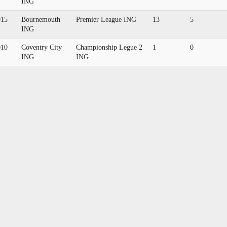
ING
015
Bournemouth
Premier League ING
13
5
ING
010
Coventry City
Championship Legue 2
1
0
ING
ING