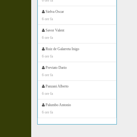
6 ore fa
Sielva Oscar
6 ore fa
Savor Valent
6 ore fa
Ruiz de Galarreta Inigo
6 ore fa
Previato Dario
6 ore fa
Panzani Alberto
6 ore fa
Palumbo Antonio
6 ore fa