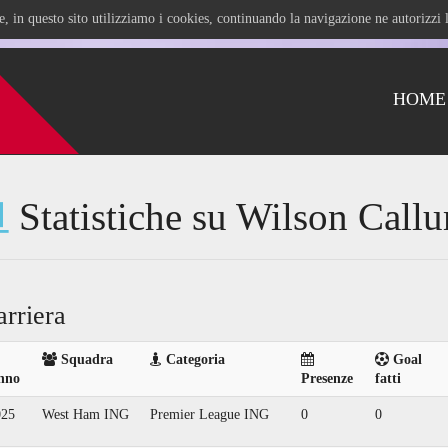
ile, in questo sito utilizziamo i cookies, continuando la navigazione ne autorizz
HOME
Statistiche su Wilson Call
arriera
Squadra
Categoria
Goal
nno
Presenze
fatti
025
West Ham ING
Premier League ING
0
0