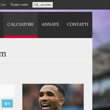
i l'uso.
Scopri come
Ok, accetto
CALCIATORI
ANNATE
CONTATTI
um