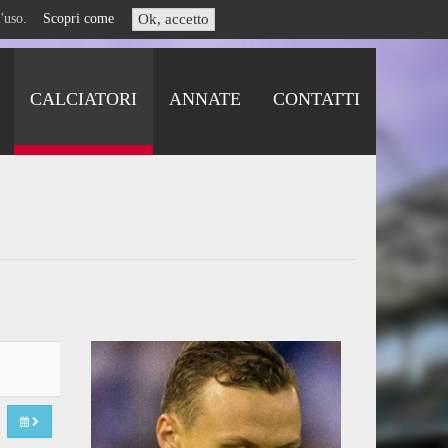
i l'uso.
Scopri come
Ok, accetto
CALCIATORI
ANNATE
CONTATTI