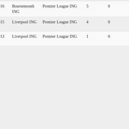
016
Bournemouth
Premier League ING
5
0
ING
015
Liverpool ING
Premier League ING
4
0
013
Liverpool ING
Premier League ING
1
0