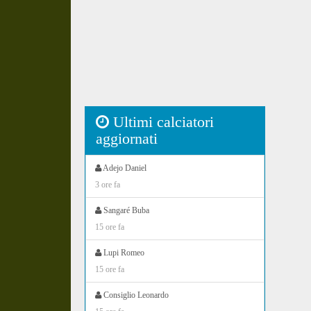
Ultimi calciatori
aggiornati
Adejo Daniel
3 ore fa
Sangaré Buba
15 ore fa
Lupi Romeo
15 ore fa
Consiglio Leonardo