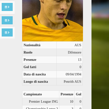
Nazionalità
AUS
Ruolo
Difensore
Presenze
13
Gol fatti
0
Data di nascita
09/04/1994
Luogo di nascita
Penrith AUS
Campionato
Presenze
Gol
Premier League ING
10
0
Championship Legue 2
3
0