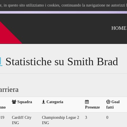
ile, in questo sito utilizziamo i cookies, continuando la navigazione ne autorizz
HOME
Statistiche su Smith Brad
arriera
Squadra
Categoria
Goal
nno
Presenze
fatti
019
Cardiff City
Championship Legue 2
3
0
ING
ING