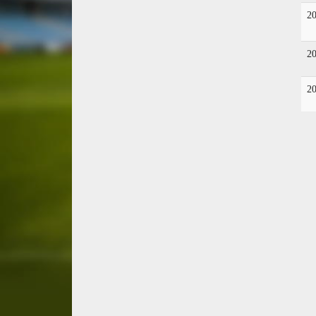
2
2
2