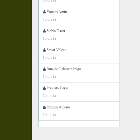
15 ore fa
Younes Amin
15 ore fa
Sielva Oscar
15 ore fa
Savor Valent
15 ore fa
Ruiz de Galarreta Inigo
15 ore fa
Previato Dario
16 ore fa
Panzani Alberto
16 ore fa