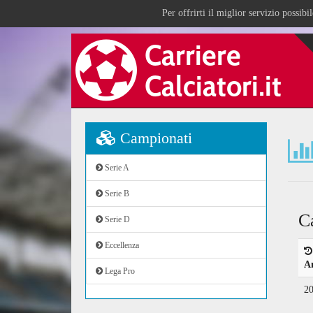
Per offrirti il miglior servizio possib
Campionati
Serie A
Serie B
C
Serie D
Eccellenza
A
Lega Pro
2