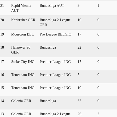
021
Rapid Vienna
Bundesliga AUT
9
1
AUT
020
Karlsruher GER
Bundesliga 2 League
10
0
GER
019
Mouscron BEL
Pro League BELGIO
17
0
018
Hannover 96
Bundesliga
22
0
GER
017
Stoke City ING
Premier League ING
17
0
016
Tottenham ING
Premier League ING
5
0
015
Tottenham ING
Premier League ING
10
0
014
Colonia GER
Bundesliga
32
0
013
Colonia GER
Bundesliga 2 League
26
2