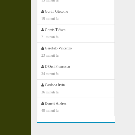
13 minuti fa
Gorini Giacomo
19 minuti fa
Gomis Tidiam
21 minuti fa
Garofalo Vincenzo
23 minuti fa
D'Orsi Francesco
34 minuti fa
Cardona Irvin
36 minuti fa
Bonetti Andrea
40 minuti fa