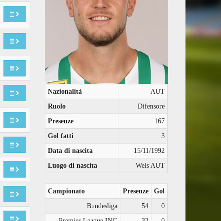
Nazionalità
AUT
Ruolo
Difensore
Presenze
167
Gol fatti
3
Data di nascita
15/11/1992
Luogo di nascita
Wels AUT
Campionato
Presenze
Gol
Bundesliga
54
0
Premier League ING
32
0