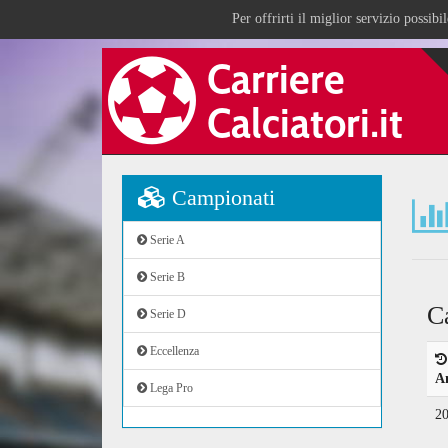
Per offrirti il miglior servizio possib
Campionati
Serie A
Serie B
C
Serie D
Eccellenza
A
Lega Pro
2