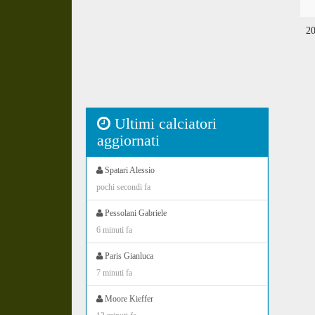
2
Ultimi calciatori
aggiornati
Spatari Alessio
pochi secondi fa
Pessolani Gabriele
6 minuti fa
Paris Gianluca
7 minuti fa
Moore Kieffer