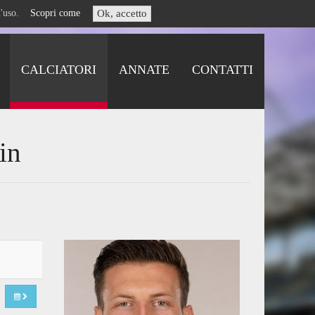
i l'uso.
Scopri come
Ok, accetto
CALCIATORI
ANNATE
CONTATTI
in