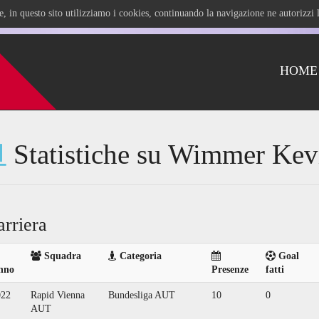
ile, in questo sito utilizziamo i cookies, continuando la navigazione ne autorizz
HOME
Statistiche su Wimmer Kev
arriera
Squadra
Categoria
Goal
nno
Presenze
fatti
022
Rapid Vienna
Bundesliga AUT
10
0
AUT