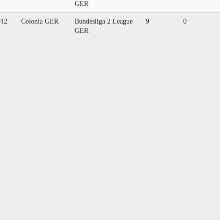
GER
012
Colonia GER
Bundesliga 2 League
9
0
GER