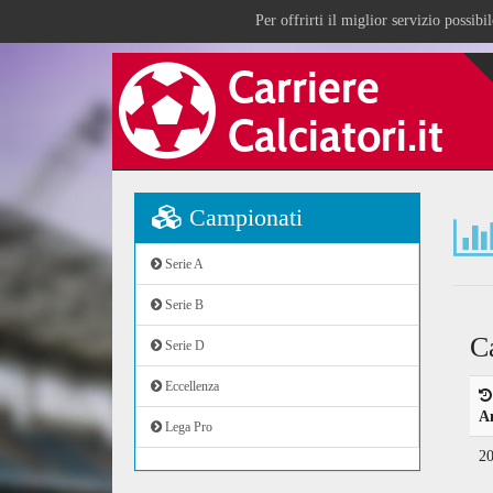
Per offrirti il miglior servizio possib
Campionati
Serie A
Serie B
C
Serie D
Eccellenza
A
Lega Pro
2