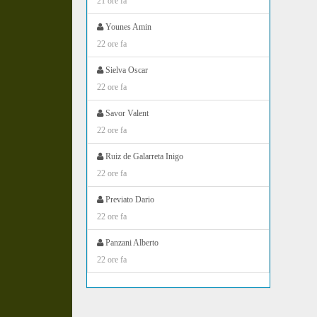
21 ore fa
Younes Amin
22 ore fa
Sielva Oscar
22 ore fa
Savor Valent
22 ore fa
Ruiz de Galarreta Inigo
22 ore fa
Previato Dario
22 ore fa
Panzani Alberto
22 ore fa