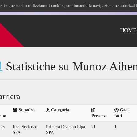
ile, in questo sito utilizziamo i cookies, continuando la navigazione ne autorizz
HOME
Statistiche su Munoz Aihe
arriera
Squadra
Categoria
Goal
nno
Presenze
fatti
025
Real Sociedad
Primera Division Liga
21
1
SPA
SPA