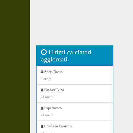
Ultimi calciatori
aggiornati
Adejo Daniel
9 ore fa
Sangaré Buba
21 ore fa
Lupi Romeo
21 ore fa
Consiglio Leonardo