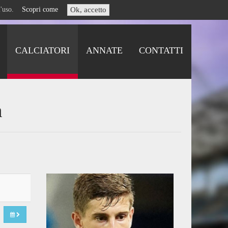
i l'uso.
Scopri come
Ok, accetto
CALCIATORI
ANNATE
CONTATTI
n