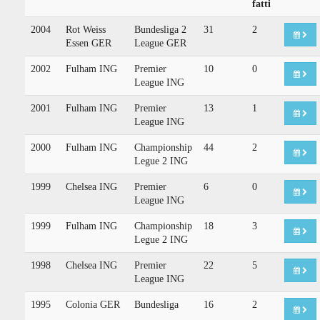
fatti
2004
Rot Weiss
Bundesliga 2
31
2
Essen GER
League GER
2002
Fulham ING
Premier
10
0
League ING
2001
Fulham ING
Premier
13
1
League ING
2000
Fulham ING
Championship
44
2
Legue 2 ING
1999
Chelsea ING
Premier
6
0
League ING
1999
Fulham ING
Championship
18
3
Legue 2 ING
1998
Chelsea ING
Premier
22
5
League ING
1995
Colonia GER
Bundesliga
16
2