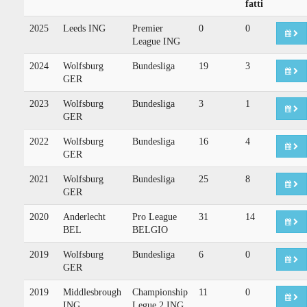
fatti
2025
Leeds ING
Premier
0
0
League ING
2024
Wolfsburg
Bundesliga
19
3
GER
2023
Wolfsburg
Bundesliga
3
1
GER
2022
Wolfsburg
Bundesliga
16
4
GER
2021
Wolfsburg
Bundesliga
25
8
GER
2020
Anderlecht
Pro League
31
14
BEL
BELGIO
2019
Wolfsburg
Bundesliga
6
0
GER
2019
Middlesbrough
Championship
11
0
ING
Legue 2 ING