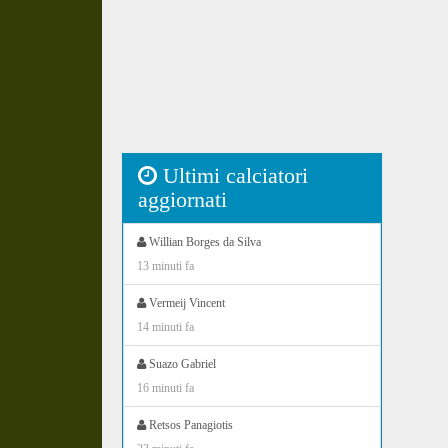
Ultimi calciatori
aggiornati
Willian Borges da Silva
13 minuti fa
Vermeij Vincent
14 minuti fa
Suazo Gabriel
16 minuti fa
Retsos Panagiotis