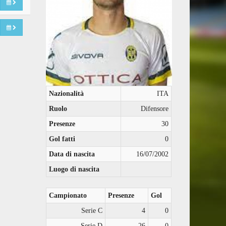
Nazionalità
ITA
Ruolo
Difensore
Presenze
30
Gol fatti
0
Data di nascita
16/07/2002
Luogo di nascita
Campionato
Presenze
Gol
Serie C
4
0
Serie D
26
0