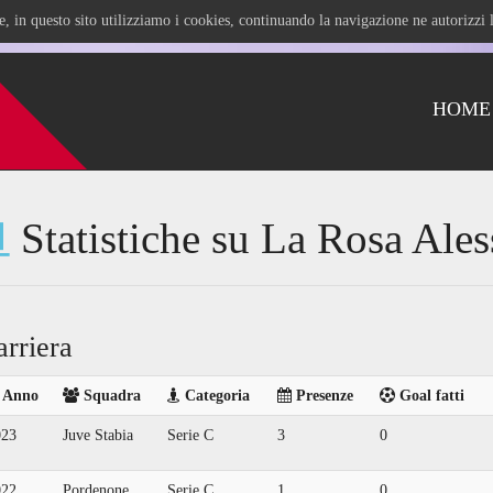
ile, in questo sito utilizziamo i cookies, continuando la navigazione ne autorizz
HOME
Statistiche su La Rosa Ale
arriera
Anno
Squadra
Categoria
Presenze
Goal fatti
023
Juve Stabia
Serie C
3
0
022
Pordenone
Serie C
1
0