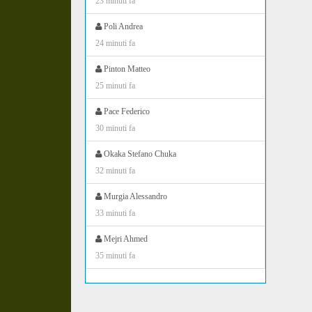
23 minuti fa
Poli Andrea
24 minuti fa
Pinton Matteo
25 minuti fa
Pace Federico
30 minuti fa
Okaka Stefano Chuka
32 minuti fa
Murgia Alessandro
33 minuti fa
Mejri Ahmed
35 minuti fa