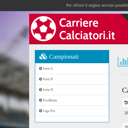
Per offrirti il miglior servizio possib
Campionati
Serie A
Serie B
C
Serie D
Eccellenza
Lega Pro
2
2