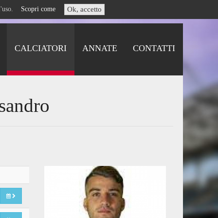
i l'uso.
Scopri come
Ok, accetto
CALCIATORI
ANNATE
CONTATTI
ssandro