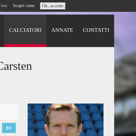
i l'uso.
Scopri come
Ok, accetto
CALCIATORI
ANNATE
CONTATTI
Carsten