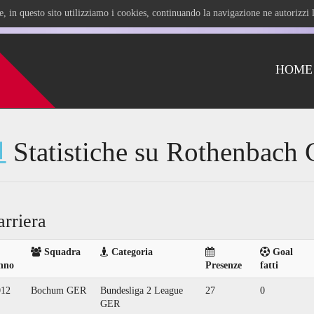
ile, in questo sito utilizziamo i cookies, continuando la navigazione ne autorizz
HOME
Statistiche su Rothenbach 
arriera
Squadra
Categoria
Goal
nno
Presenze
fatti
012
Bochum GER
Bundesliga 2 League
27
0
GER