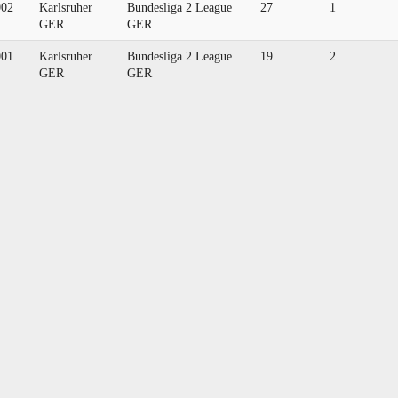
002
Karlsruher
Bundesliga 2 League
27
1
GER
GER
001
Karlsruher
Bundesliga 2 League
19
2
GER
GER