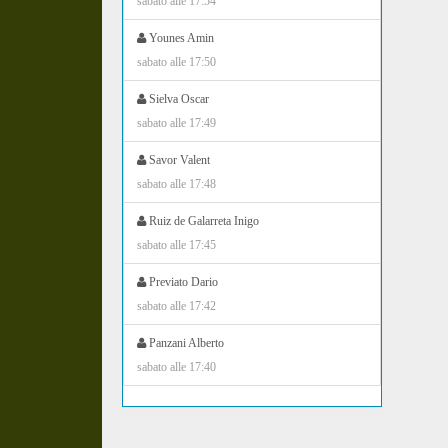
sabato alle 17:54
Younes Amin
sabato alle 17:50
Sielva Oscar
sabato alle 17:49
Savor Valent
sabato alle 17:48
Ruiz de Galarreta Inigo
sabato alle 17:45
Previato Dario
sabato alle 17:42
Panzani Alberto
sabato alle 17:40