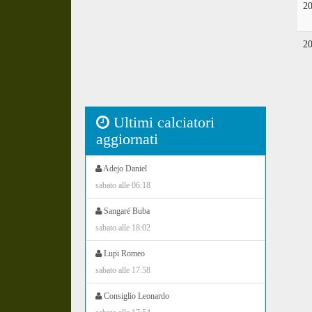
2
2
Ultimi calciatori
aggiornati
Adejo Daniel
sabato alle 06:18
Sangaré Buba
sabato alle 18:02
Lupi Romeo
sabato alle 17:58
Consiglio Leonardo