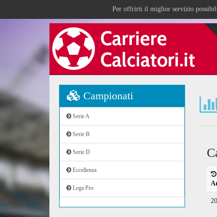
Per offrirti il miglior servizio possib
Campionati
Serie A
Serie B
C
Serie D
Eccellenza
A
Lega Pro
2