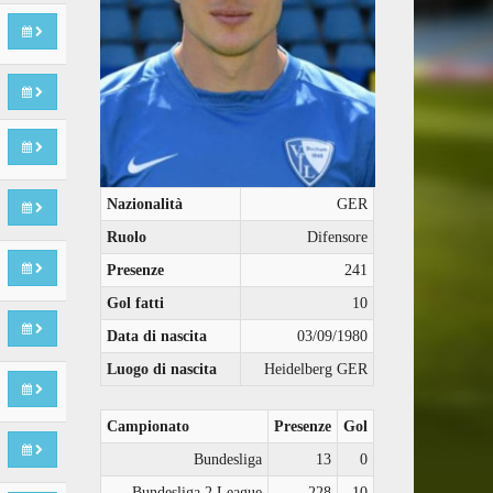
Nazionalità
GER
Ruolo
Difensore
Presenze
241
Gol fatti
10
Data di nascita
03/09/1980
Luogo di nascita
Heidelberg GER
Campionato
Presenze
Gol
Bundesliga
13
0
Bundesliga 2 League
228
10