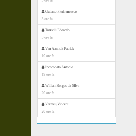
3 ore fa
Galiano Pierfrancesco
3 ore fa
Torrielli Edoardo
3 ore fa
Van Aanholt Patrick
19 ore fa
Incoronato Antonio
19 ore fa
Willian Borges da Silva
20 ore fa
Vermeij Vincent
20 ore fa