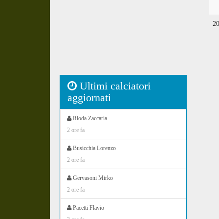
2
Ultimi calciatori
aggiornati
Rioda Zaccaria
2 ore fa
Busicchia Lorenzo
2 ore fa
Gervasoni Mirko
2 ore fa
Pacetti Flavio