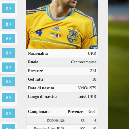
Nazionalità
UKR
Ruolo
Centrocampista
Presenze
214
Gol fatti
18
Data di nascita
30/03/1979
Luogo di nascita
Lutsk UKR
Campionato
Presenze
Gol
Bundesliga
86
4
Premjer Liga RUS
100
10