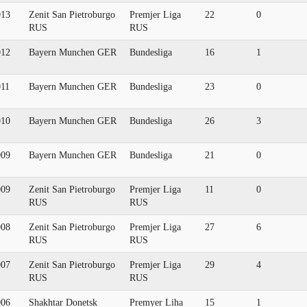
013
Zenit San Pietroburgo
Premjer Liga
22
0
RUS
RUS
012
Bayern Munchen GER
Bundesliga
16
1
011
Bayern Munchen GER
Bundesliga
23
0
010
Bayern Munchen GER
Bundesliga
26
3
009
Bayern Munchen GER
Bundesliga
21
0
009
Zenit San Pietroburgo
Premjer Liga
11
0
RUS
RUS
008
Zenit San Pietroburgo
Premjer Liga
27
6
RUS
RUS
007
Zenit San Pietroburgo
Premjer Liga
29
4
RUS
RUS
006
Shakhtar Donetsk
Premyer Liha
15
1