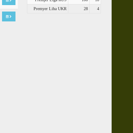
Premyer Liha UKR
28
4