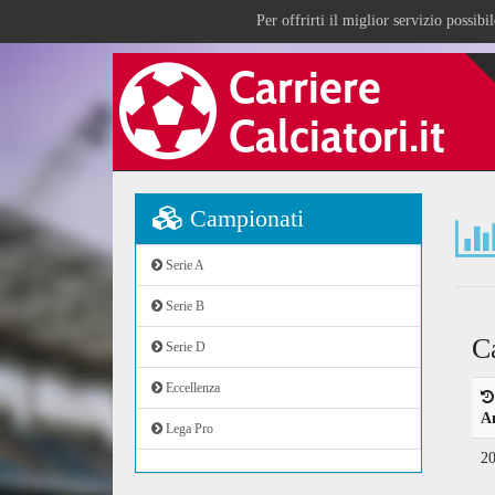
Per offrirti il miglior servizio possib
Campionati
Serie A
Serie B
C
Serie D
Eccellenza
A
Lega Pro
2