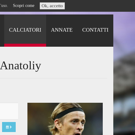
i l'uso.
Scopri come
Ok, accetto
CALCIATORI
ANNATE
CONTATTI
 Anatoliy