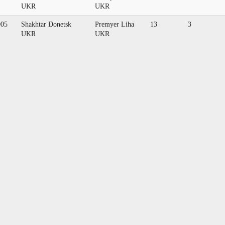
UKR
UKR
005
Shakhtar Donetsk
Premyer Liha
13
3
UKR
UKR