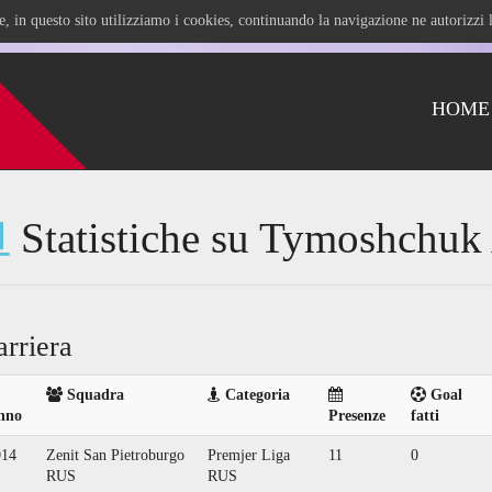
ile, in questo sito utilizziamo i cookies, continuando la navigazione ne autorizz
HOME
Statistiche su Tymoshchuk
arriera
Squadra
Categoria
Goal
nno
Presenze
fatti
014
Zenit San Pietroburgo
Premjer Liga
11
0
RUS
RUS