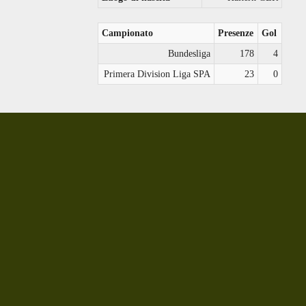
Campionato
Presenze
Gol
Bundesliga
178
4
Primera Division Liga SPA
23
0