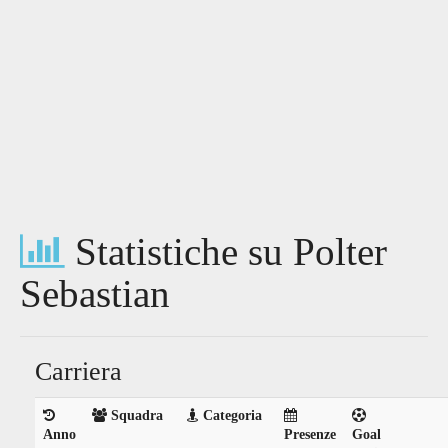
Statistiche su Polter
Sebastian
Carriera
Squadra
Categoria
Anno
Presenze
Goal