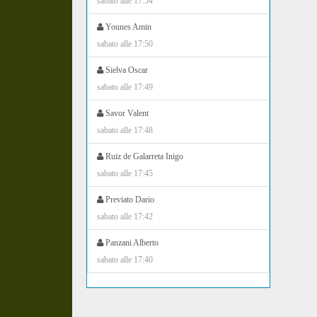
sabato alle 17:54
Younes Amin
sabato alle 17:50
Sielva Oscar
sabato alle 17:49
Savor Valent
sabato alle 17:48
Ruiz de Galarreta Inigo
sabato alle 17:45
Previato Dario
sabato alle 17:42
Panzani Alberto
sabato alle 17:40