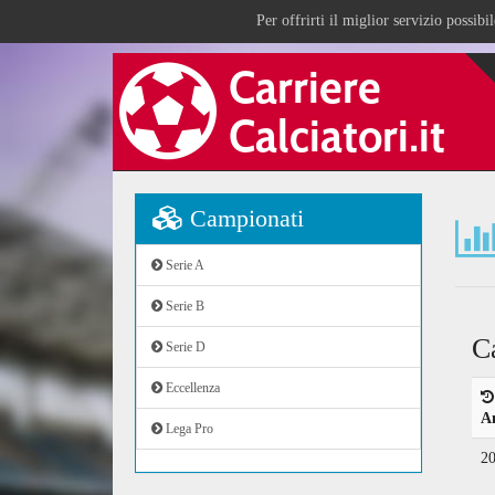
Per offrirti il miglior servizio possib
Campionati
Serie A
Serie B
C
Serie D
Eccellenza
A
Lega Pro
2