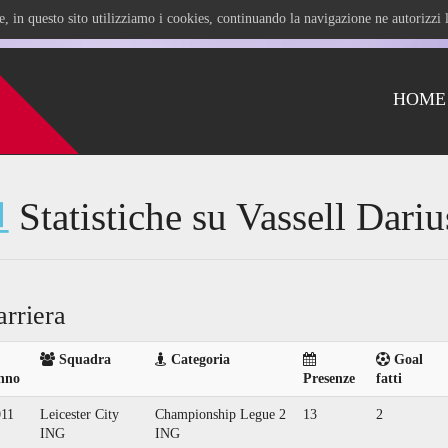
ile, in questo sito utilizziamo i cookies, continuando la navigazione ne autorizz
HOME
Statistiche su Vassell Dariu
arriera
Squadra
Categoria
Goal
nno
Presenze
fatti
011
Leicester City
Championship Legue 2
13
2
ING
ING