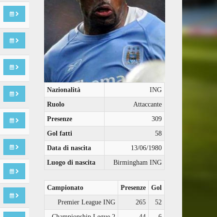
Nazionalità
ING
Ruolo
Attaccante
Presenze
309
Gol fatti
58
Data di nascita
13/06/1980
Luogo di nascita
Birmingham ING
Campionato
Presenze
Gol
Premier League ING
265
52
Championship Legue 2
44
6