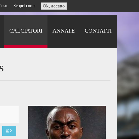
i l'uso.
Scopri come
Ok, accetto
CALCIATORI
ANNATE
CONTATTI
s