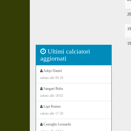
2
1
1
Ultimi calciatori
aggiornati
Adejo Daniel
sabato alle 06:18
Sangaré Buba
sabato alle 18:02
Lupi Romeo
sabato alle 17:58
Consiglio Leonardo