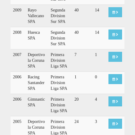
2009
Rayo
Segunda
40
14
Vallecano
Division
SPA
Sur SPA
2008
Huesca
Segunda
40
14
SPA
Division
Sur SPA
2007
Deportivo
Primera
7
1
la Coruna
Division
SPA
Liga SPA
2006
Racing
Primera
1
0
Santander
Division
SPA
Liga SPA
2006
Gimnastic
Primera
20
4
SPA
Division
Liga SPA
2005
Deportivo
Primera
24
3
la Coruna
Division
SPA
Liga SPA