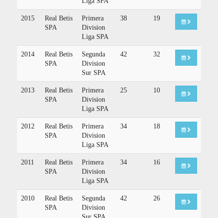
Liga SPA
2015
Real Betis
Primera
38
19
SPA
Division
Liga SPA
2014
Real Betis
Segunda
42
32
SPA
Division
Sur SPA
2013
Real Betis
Primera
25
10
SPA
Division
Liga SPA
2012
Real Betis
Primera
34
18
SPA
Division
Liga SPA
2011
Real Betis
Primera
34
16
SPA
Division
Liga SPA
2010
Real Betis
Segunda
42
26
SPA
Division
Sur SPA