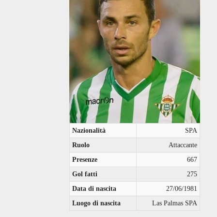
Nazionalità
SPA
Ruolo
Attaccante
Presenze
667
Gol fatti
275
Data di nascita
27/06/1981
Luogo di nascita
Las Palmas SPA