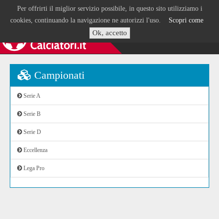
Per offrirti il miglior servizio possibile, in questo sito utilizziamo i
cookies, continuando la navigazione ne autorizzi l'uso.
Scopri come
Ok, accetto
Campionati
Serie A
Serie B
Serie D
Eccellenza
Lega Pro