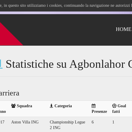
ile, in questo sito utilizziamo i cookies, continuando la navigazione ne autorizz
HOME
Statistiche su Agbonlahor 
arriera
Squadra
Categoria
Goal
nno
Presenze
fatti
017
Aston Villa ING
Championship Legue
6
1
2 ING