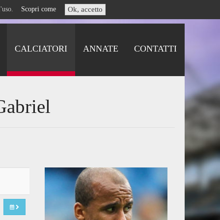
i l'uso.
Scopri come
Ok, accetto
CALCIATORI
ANNATE
CONTATTI
Gabriel