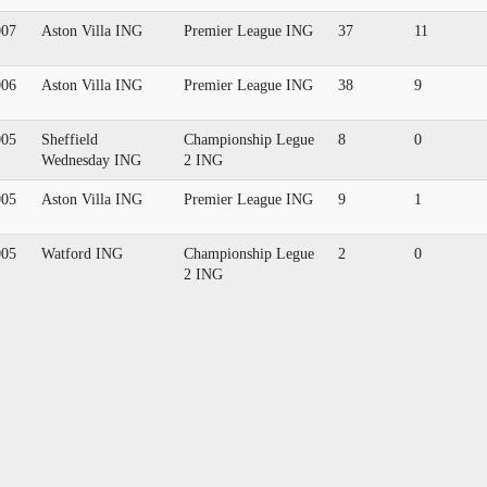
007
Aston Villa ING
Premier League ING
37
11
006
Aston Villa ING
Premier League ING
38
9
005
Sheffield
Championship Legue
8
0
Wednesday ING
2 ING
005
Aston Villa ING
Premier League ING
9
1
005
Watford ING
Championship Legue
2
0
2 ING