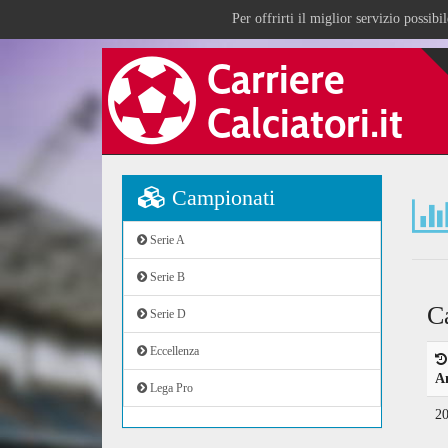
Per offrirti il miglior servizio possib
Campionati
Serie A
Serie B
C
Serie D
Eccellenza
A
Lega Pro
2