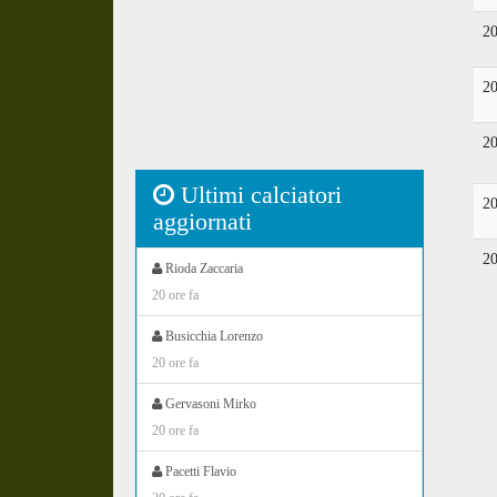
2
2
2
Ultimi calciatori
2
aggiornati
2
Rioda Zaccaria
20 ore fa
Busicchia Lorenzo
20 ore fa
Gervasoni Mirko
20 ore fa
Pacetti Flavio