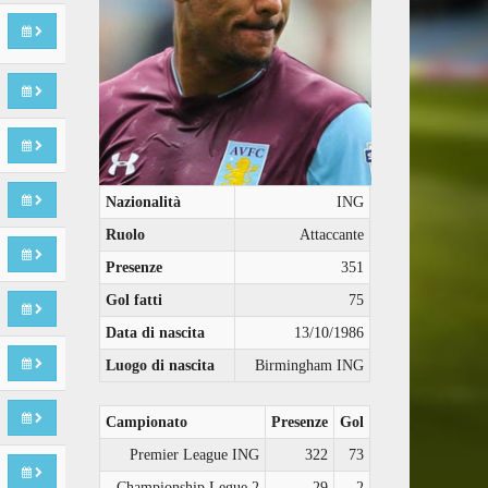
Nazionalità
ING
Ruolo
Attaccante
Presenze
351
Gol fatti
75
Data di nascita
13/10/1986
Luogo di nascita
Birmingham ING
Campionato
Presenze
Gol
Premier League ING
322
73
Championship Legue 2
29
2