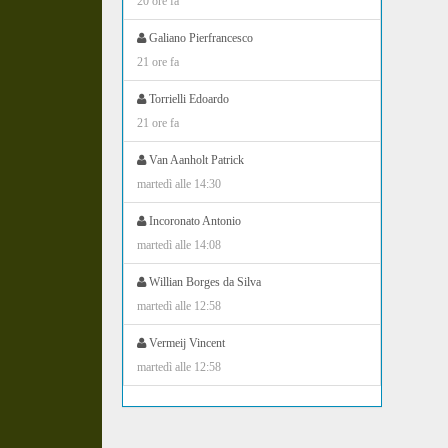
20 ore fa
Galiano Pierfrancesco
21 ore fa
Torrielli Edoardo
21 ore fa
Van Aanholt Patrick
martedì alle 14:30
Incoronato Antonio
martedì alle 14:08
Willian Borges da Silva
martedì alle 12:58
Vermeij Vincent
martedì alle 12:58