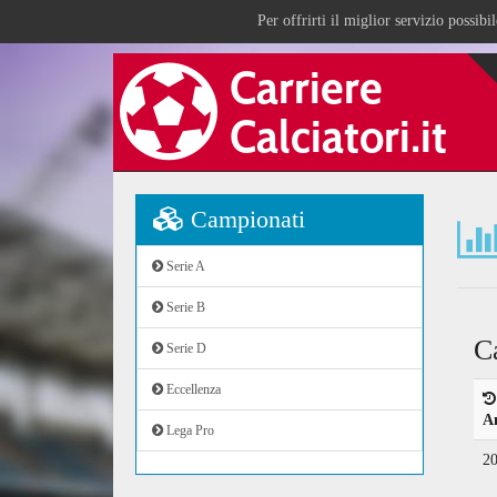
Per offrirti il miglior servizio possib
Campionati
Serie A
Serie B
C
Serie D
Eccellenza
A
Lega Pro
2