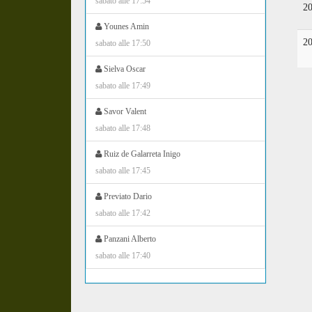
sabato alle 17:54
2
Younes Amin
2
sabato alle 17:50
Sielva Oscar
sabato alle 17:49
Savor Valent
sabato alle 17:48
Ruiz de Galarreta Inigo
sabato alle 17:45
Previato Dario
sabato alle 17:42
Panzani Alberto
sabato alle 17:40