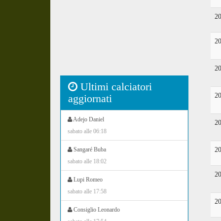
2
2
2
Ultimi calciatori
2
aggiornati
Adejo Daniel
2
sabato alle 06:18
2
Sangaré Buba
sabato alle 18:02
2
Lupi Romeo
sabato alle 17:58
2
Consiglio Leonardo