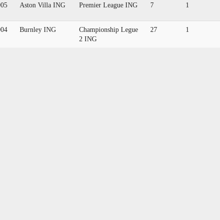
005
Aston Villa ING
Premier League ING
7
1
004
Burnley ING
Championship Legue
27
1
2 ING