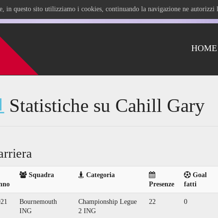
ile, in questo sito utilizziamo i cookies, continuando la navigazione ne autorizz
HOME
Statistiche su Cahill Gary
arriera
Squadra
Categoria
Goal
nno
Presenze
fatti
021
Bournemouth
Championship Legue
22
0
ING
2 ING