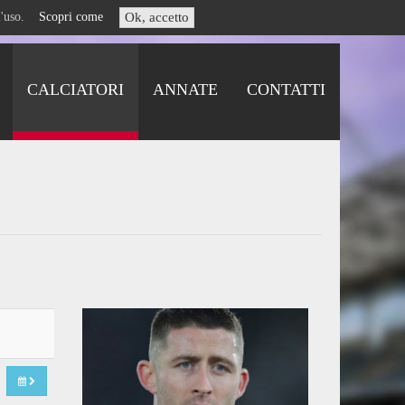
i l'uso.
Scopri come
Ok, accetto
CALCIATORI
ANNATE
CONTATTI