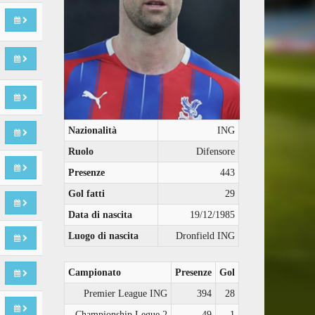
Nazionalità
ING
Ruolo
Difensore
Presenze
443
Gol fatti
29
Data di nascita
19/12/1985
Luogo di nascita
Dronfield ING
Campionato
Presenze
Gol
Premier League ING
394
28
Championship Legue 2
49
1