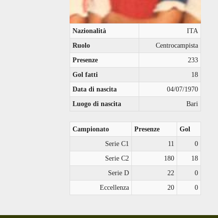
Nazionalità
ITA
Ruolo
Centrocampista
Presenze
233
Gol fatti
18
Data di nascita
04/07/1970
Luogo di nascita
Bari
Campionato
Presenze
Gol
Serie C1
11
0
Serie C2
180
18
Serie D
22
0
Eccellenza
20
0