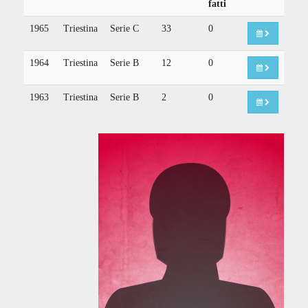
fatti
1965
Triestina
Serie C
33
0
1964
Triestina
Serie B
12
0
1963
Triestina
Serie B
2
0