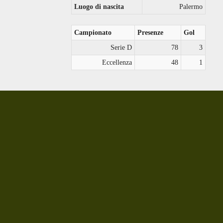
Luogo di nascita
Palermo
Campionato
Presenze
Gol
Serie D
78
3
Eccellenza
48
1