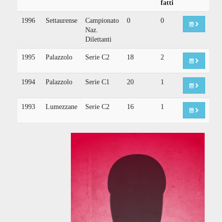
fatti
1996
Settaurense
Campionato
0
0
Naz.
Dilettanti
1995
Palazzolo
Serie C2
18
2
1994
Palazzolo
Serie C1
20
1
1993
Lumezzane
Serie C2
16
1