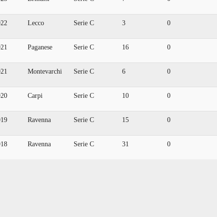
022
Lecco
Serie C
3
0
021
Paganese
Serie C
16
0
021
Montevarchi
Serie C
6
0
020
Carpi
Serie C
10
0
019
Ravenna
Serie C
15
0
018
Ravenna
Serie C
31
0