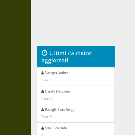
Ultimi calciatori
aggiornati
Vanegas Andrea
7 ore fa
Garufo Desiderio
7 ore fa
Battaglia Luca Sergio
7 ore fa
Vitali Leonardo