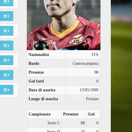
Nazionalità
ITA
Ruolo
Centrocampista
Presenze
98
Gol fatti
0
Data di nascita
13/05/1999
Luogo di nascita
Firenze
Campionato
Presenze
Gol
Serie C
88
0
Serie D
10
0