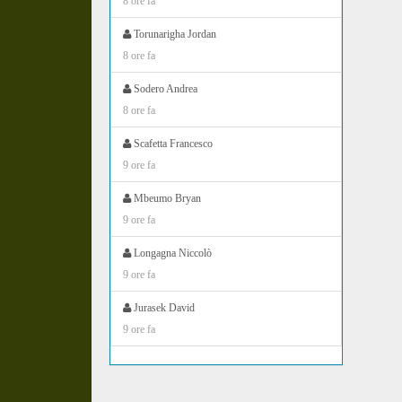
8 ore fa
Torunarigha Jordan
8 ore fa
Sodero Andrea
8 ore fa
Scafetta Francesco
9 ore fa
Mbeumo Bryan
9 ore fa
Longagna Niccolò
9 ore fa
Jurasek David
9 ore fa