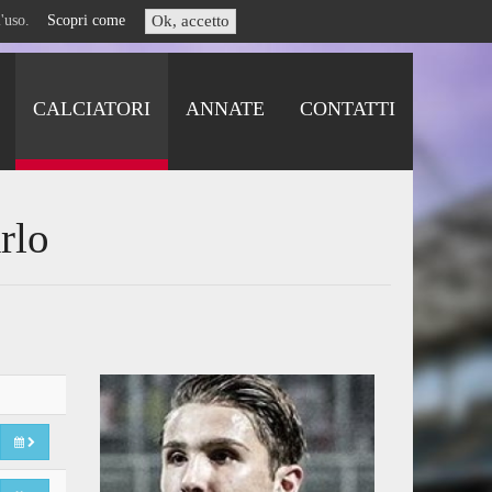
i l'uso.
Scopri come
Ok, accetto
CALCIATORI
ANNATE
CONTATTI
rlo