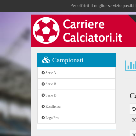
Per offrirti il miglior servizio possib
Campionati
Serie A
Serie B
C
Serie D
Eccellenza
Lega Pro
2
2