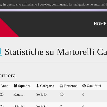
ile, in questo sito utilizziamo i cookies, continuando la navigazione ne autorizz
HOME
Statistiche su Martorelli Ca
arriera
Anno
Squadra
Categoria
Presenze
Goal fatti
025
Ragusa
Serie D
10
0
023
Brindisi
Serie C
7
0