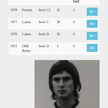
fatti
1978
Formia
Serie C2
31
1
1977
Latina
Serie C
30
0
1976
Latina
Serie D
26
0
1972
OMI
Serie D
3
0
Roma