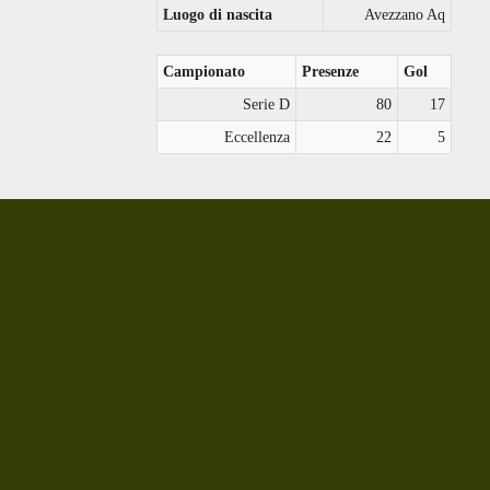
Luogo di nascita
Avezzano Aq
Campionato
Presenze
Gol
Serie D
80
17
Eccellenza
22
5