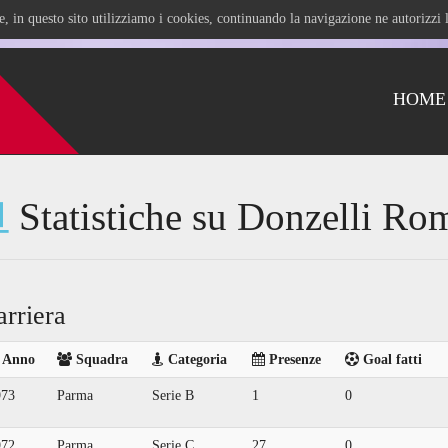
ile, in questo sito utilizziamo i cookies, continuando la navigazione ne autorizz
HOME
Statistiche su Donzelli Ro
arriera
Anno
Squadra
Categoria
Presenze
Goal fatti
973
Parma
Serie B
1
0
972
Parma
Serie C
27
0