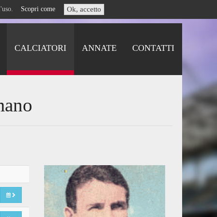
i l'uso.
Scopri come
Ok, accetto
CALCIATORI
ANNATE
CONTATTI
mano