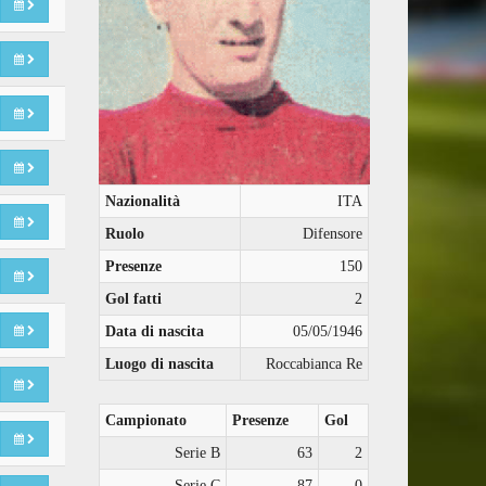
Nazionalità
ITA
Ruolo
Difensore
Presenze
150
Gol fatti
2
Data di nascita
05/05/1946
Luogo di nascita
Roccabianca Re
Campionato
Presenze
Gol
Serie B
63
2
Serie C
87
0