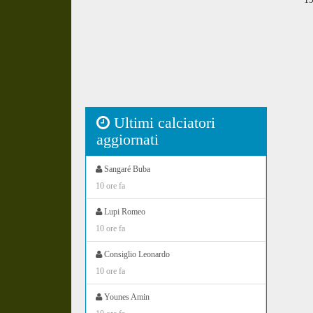
Ultimi calciatori
aggiornati
Sangaré Buba
10 ore fa
Lupi Romeo
10 ore fa
Consiglio Leonardo
10 ore fa
Younes Amin