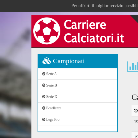
Per offrirti il miglior servizio possib
Campionati
Serie A
Serie B
C
Serie D
Eccellenza
Lega Pro
1
1