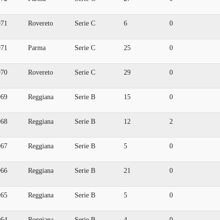
971
Rovereto
Serie C
6
0
971
Parma
Serie C
25
0
970
Rovereto
Serie C
29
0
969
Reggiana
Serie B
15
0
968
Reggiana
Serie B
12
2
967
Reggiana
Serie B
5
0
966
Reggiana
Serie B
21
0
965
Reggiana
Serie B
5
0
964
Reggiana
Serie B
4
0