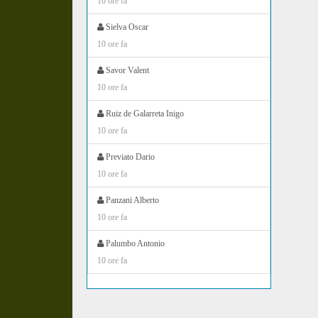
10 ore fa
Sielva Oscar
10 ore fa
Savor Valent
10 ore fa
Ruiz de Galarreta Inigo
10 ore fa
Previato Dario
10 ore fa
Panzani Alberto
10 ore fa
Palumbo Antonio
10 ore fa