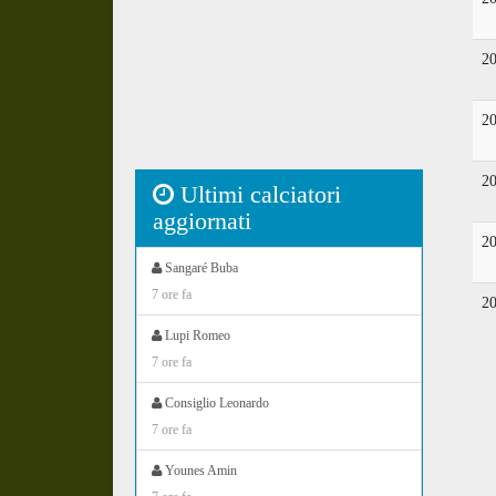
2
2
2
Ultimi calciatori
aggiornati
2
Sangaré Buba
7 ore fa
2
Lupi Romeo
7 ore fa
Consiglio Leonardo
7 ore fa
Younes Amin