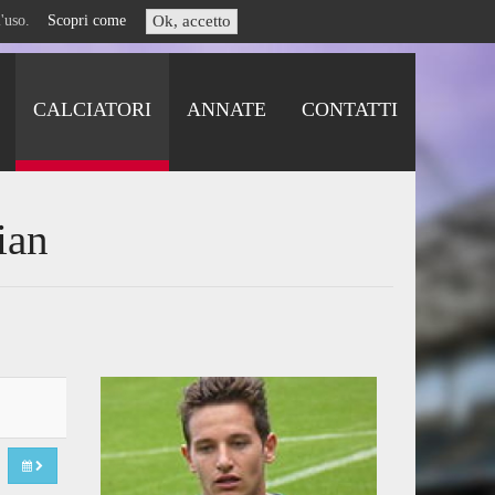
i l'uso.
Scopri come
Ok, accetto
CALCIATORI
ANNATE
CONTATTI
ian