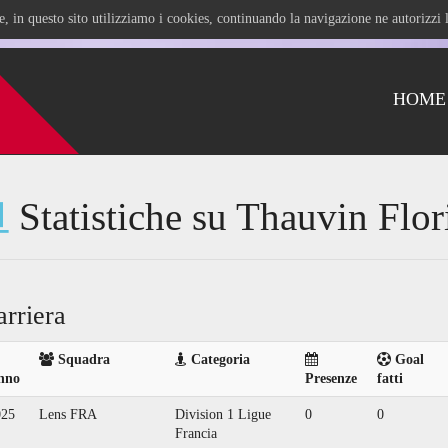
ile, in questo sito utilizziamo i cookies, continuando la navigazione ne autorizz
HOME
Statistiche su Thauvin Flor
arriera
Squadra
Categoria
Goal
nno
Presenze
fatti
025
Lens FRA
Division 1 Ligue
0
0
Francia