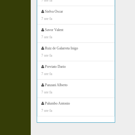
7 ore fa
Sielva Oscar
7 ore fa
Savor Valent
7 ore fa
Ruiz de Galarreta Inigo
7 ore fa
Previato Dario
7 ore fa
Panzani Alberto
7 ore fa
Palumbo Antonio
7 ore fa