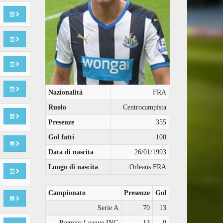
Nazionalità
FRA
Ruolo
Centrocampista
Presenze
355
Gol fatti
100
Data di nascita
26/01/1993
Luogo di nascita
Orleans FRA
Campionato
Presenze
Gol
Serie A
70
13
Premier League ING
13
0