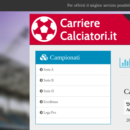
Per offrirti il miglior servizio possib
Campionati
Serie A
Serie B
C
Serie D
Eccellenza
A
Lega Pro
2