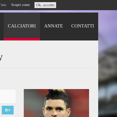
i l'uso.
Scopri come
Ok, accetto
CALCIATORI
ANNATE
CONTATTI
y