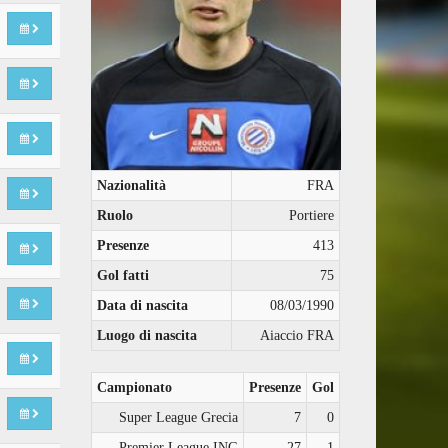
Nazionalità
FRA
Ruolo
Portiere
Presenze
413
Gol fatti
75
Data di nascita
08/03/1990
Luogo di nascita
Aiaccio FRA
Campionato
Presenze
Gol
Super League Grecia
7
0
Premier League ING
27
1