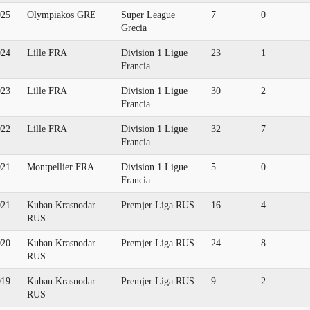
025
Olympiakos GRE
Super League
7
0
Grecia
024
Lille FRA
Division 1 Ligue
23
1
Francia
023
Lille FRA
Division 1 Ligue
30
2
Francia
022
Lille FRA
Division 1 Ligue
32
7
Francia
021
Montpellier FRA
Division 1 Ligue
5
0
Francia
021
Kuban Krasnodar
Premjer Liga RUS
16
4
RUS
020
Kuban Krasnodar
Premjer Liga RUS
24
8
RUS
019
Kuban Krasnodar
Premjer Liga RUS
9
2
RUS