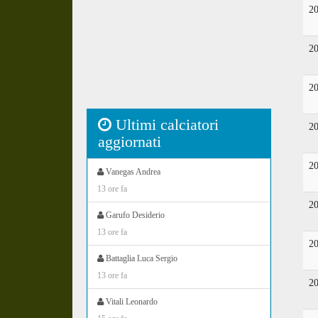
2
2
2
Ultimi calciatori
2
aggiornati
2
Vanegas Andrea
13 ore fa
2
Garufo Desiderio
13 ore fa
2
Battaglia Luca Sergio
13 ore fa
2
Vitali Leonardo