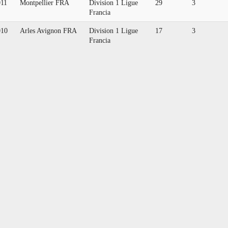
011
Montpellier FRA
Division 1 Ligue
29
3
Francia
010
Arles Avignon FRA
Division 1 Ligue
17
3
Francia