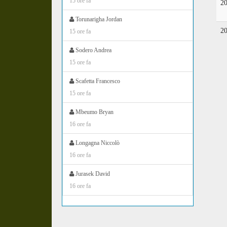
15 ore fa
2
Torunarigha Jordan
2
15 ore fa
Sodero Andrea
15 ore fa
Scafetta Francesco
15 ore fa
Mbeumo Bryan
16 ore fa
Longagna Niccolò
16 ore fa
Jurasek David
16 ore fa