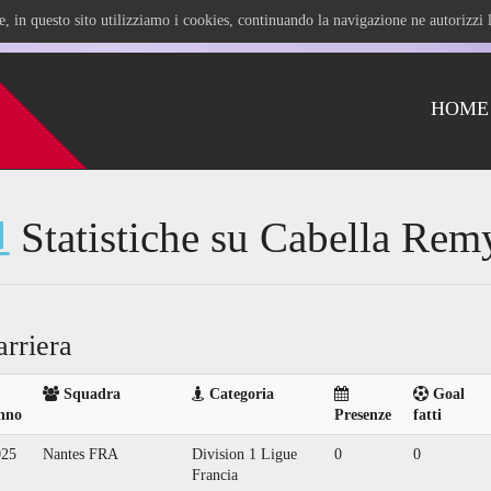
ile, in questo sito utilizziamo i cookies, continuando la navigazione ne autorizz
HOME
Statistiche su Cabella Rem
arriera
Squadra
Categoria
Goal
nno
Presenze
fatti
025
Nantes FRA
Division 1 Ligue
0
0
Francia