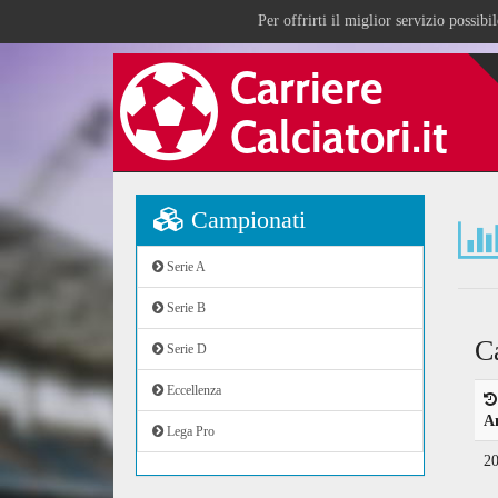
Per offrirti il miglior servizio possib
Campionati
Serie A
Serie B
C
Serie D
Eccellenza
A
Lega Pro
2