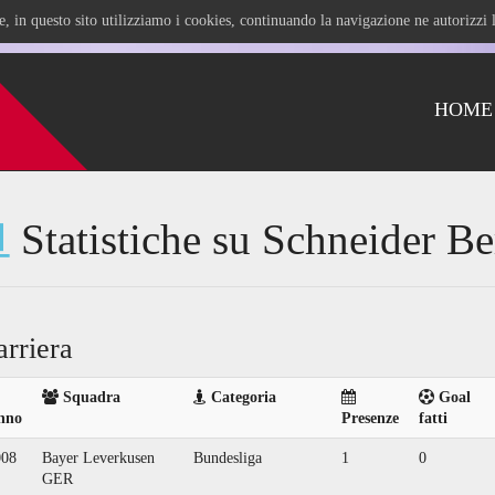
ile, in questo sito utilizziamo i cookies, continuando la navigazione ne autorizz
HOME
Statistiche su Schneider B
arriera
Squadra
Categoria
Goal
nno
Presenze
fatti
008
Bayer Leverkusen
Bundesliga
1
0
GER