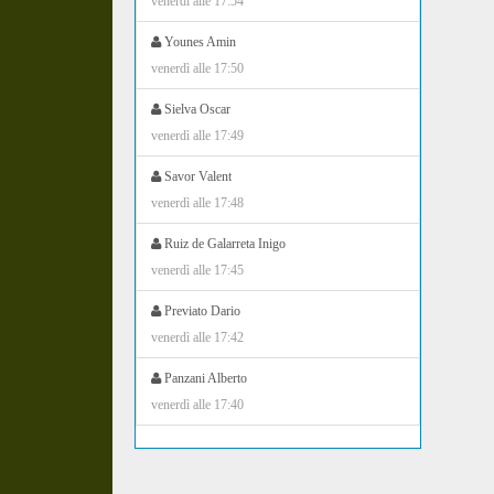
venerdì alle 17:54
Younes Amin
venerdì alle 17:50
Sielva Oscar
venerdì alle 17:49
Savor Valent
venerdì alle 17:48
Ruiz de Galarreta Inigo
venerdì alle 17:45
Previato Dario
venerdì alle 17:42
Panzani Alberto
venerdì alle 17:40