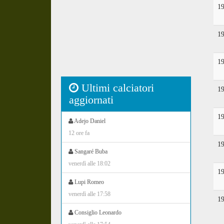
1
1
1
Ultimi calciatori
1
aggiornati
1
Adejo Daniel
12 ore fa
1
Sangaré Buba
venerdì alle 18:02
1
Lupi Romeo
venerdì alle 17:58
1
Consiglio Leonardo