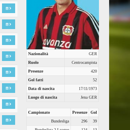
Nazionalità
GER
Ruolo
Centrocampista
Presenze
420
Gol fatti
52
Data di nascita
17/11/1973
Luogo di nascita
Jena GER
Campionato
Presenze
Gol
Bundesliga
296
39
Bundesliga 2 League
124
13