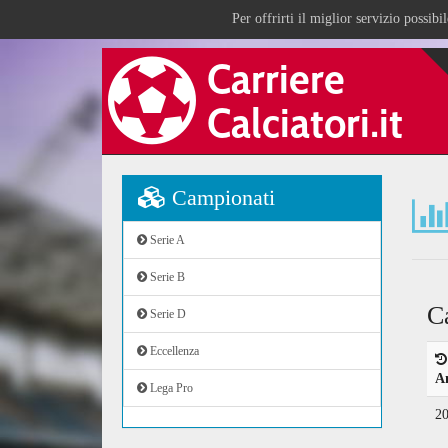
Per offrirti il miglior servizio possib
Campionati
Serie A
Serie B
C
Serie D
Eccellenza
A
Lega Pro
2