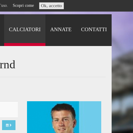
i l'uso.
Scopri come
Ok, accetto
CALCIATORI
ANNATE
CONTATTI
ernd