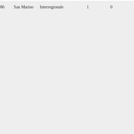
986
San Marino
Interregionale
1
0