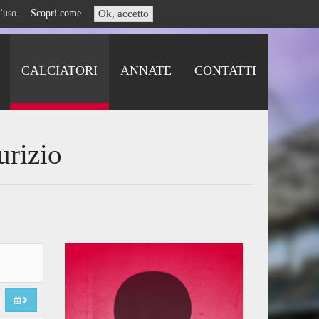
i l'uso.
Scopri come
Ok, accetto
CALCIATORI
ANNATE
CONTATTI
urizio