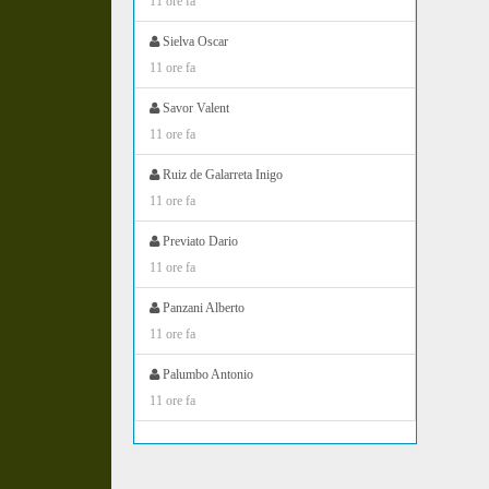
11 ore fa
Sielva Oscar
11 ore fa
Savor Valent
11 ore fa
Ruiz de Galarreta Inigo
11 ore fa
Previato Dario
11 ore fa
Panzani Alberto
11 ore fa
Palumbo Antonio
11 ore fa