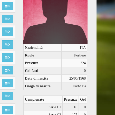
Nazionalità
ITA
Ruolo
Portiere
Presenze
224
Gol fatti
0
Data di nascita
25/06/1968
Luogo di nascita
Darfo Bs
Campionato
Presenze
Gol
Serie C1
16
0
Serie C2
175
0