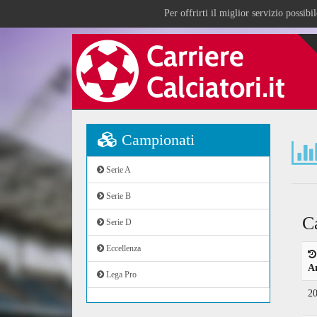
Per offrirti il miglior servizio possib
Campionati
Serie A
Serie B
C
Serie D
Eccellenza
A
Lega Pro
2