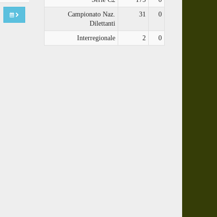
Campionato Naz.
31
0
Dilettanti
Interregionale
2
0