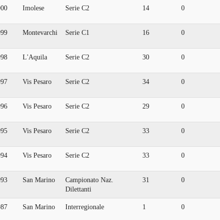
000
Imolese
Serie C2
14
0
999
Montevarchi
Serie C1
16
0
998
L'Aquila
Serie C2
30
0
997
Vis Pesaro
Serie C2
34
0
996
Vis Pesaro
Serie C2
29
0
995
Vis Pesaro
Serie C2
33
0
994
Vis Pesaro
Serie C2
33
0
993
San Marino
Campionato Naz.
31
0
Dilettanti
987
San Marino
Interregionale
1
0