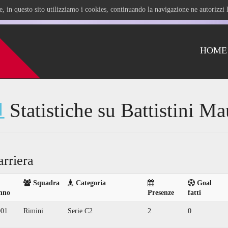
ile, in questo sito utilizziamo i cookies, continuando la navigazione ne autorizz
HOME
Statistiche su Battistini Ma
arriera
Squadra
Categoria
Goal
nno
Presenze
fatti
001
Rimini
Serie C2
2
0