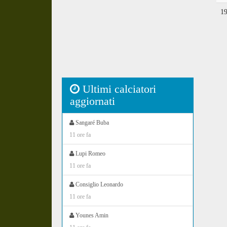
1
Ultimi calciatori
aggiornati
Sangaré Buba
11 ore fa
Lupi Romeo
11 ore fa
Consiglio Leonardo
11 ore fa
Younes Amin