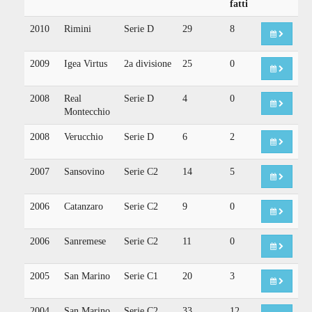
fatti
2010
Rimini
Serie D
29
8
2009
Igea Virtus
2a divisione
25
0
2008
Real
Serie D
4
0
Montecchio
2008
Verucchio
Serie D
6
2
2007
Sansovino
Serie C2
14
5
2006
Catanzaro
Serie C2
9
0
2006
Sanremese
Serie C2
11
0
2005
San Marino
Serie C1
20
3
2004
San Marino
Serie C2
33
12