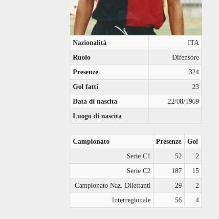
Nazionalità
ITA
Ruolo
Difensore
Presenze
324
Gol fatti
23
Data di nascita
22/08/1969
Luogo di nascita
Campionato
Presenze
Gol
Serie C1
52
2
Serie C2
187
15
Campionato Naz. Dilettanti
29
2
Interregionale
56
4