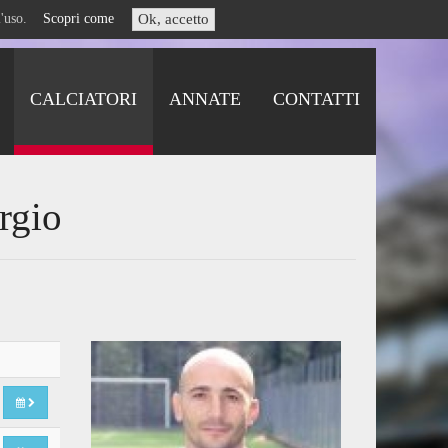
i l'uso.
Scopri come
Ok, accetto
CALCIATORI
ANNATE
CONTATTI
rgio