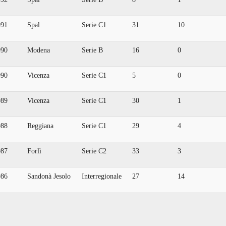
991
Spal
Serie C1
31
10
990
Modena
Serie B
16
0
990
Vicenza
Serie C1
5
0
989
Vicenza
Serie C1
30
1
988
Reggiana
Serie C1
29
4
987
Forlì
Serie C2
33
3
986
Sandonà Jesolo
Interregionale
27
14