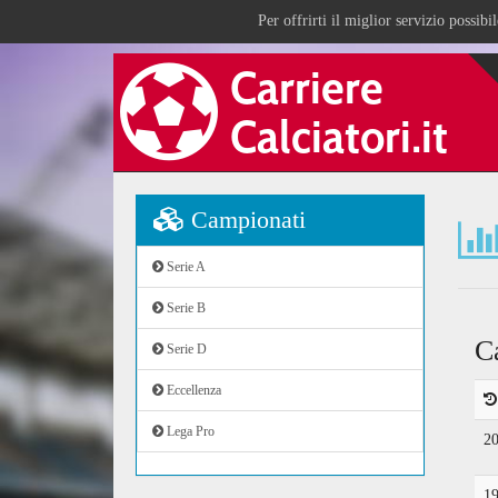
Per offrirti il miglior servizio possib
Campionati
Serie A
Serie B
C
Serie D
Eccellenza
Lega Pro
2
1