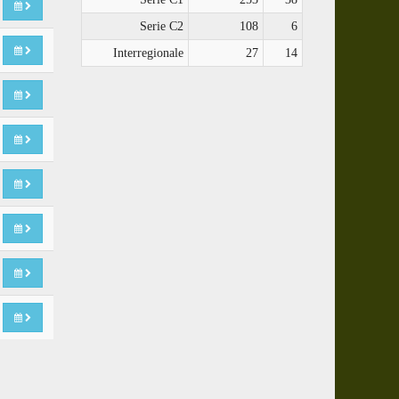
Serie C2
108
6
Interregionale
27
14