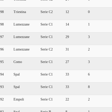
998
Triestina
Serie C2
12
0
998
Lumezzane
Serie C1
14
1
997
Lumezzane
Serie C1
29
3
996
Lumezzane
Serie C2
31
2
995
Como
Serie C1
27
3
994
Spal
Serie C1
33
6
993
Spal
Serie C1
33
8
992
Empoli
Serie C1
22
2
992
Spal
Serie B
8
1