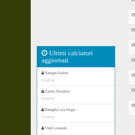
1
1
1
Ultimi calciatori
aggiornati
1
Vanegas Andrea
1
11 ore fa
1
Garufo Desiderio
11 ore fa
1
Battaglia Luca Sergio
11 ore fa
Vitali Leonardo