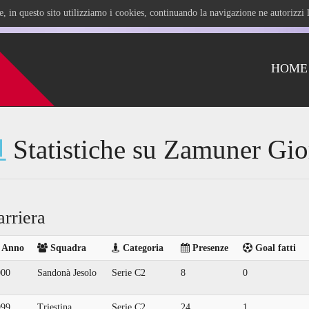
ile, in questo sito utilizziamo i cookies, continuando la navigazione ne autorizz
HOME
Statistiche su Zamuner Gio
arriera
Anno
Squadra
Categoria
Presenze
Goal fatti
000
Sandonà Jesolo
Serie C2
8
0
999
Triestina
Serie C2
24
1