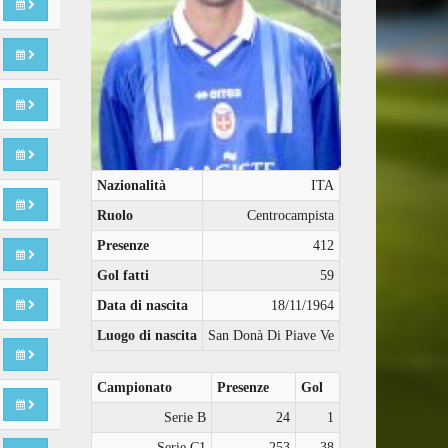
Nazionalità
ITA
Ruolo
Centrocampista
Presenze
412
Gol fatti
59
Data di nascita
18/11/1964
Luogo di nascita
San Donà Di Piave Ve
Campionato
Presenze
Gol
Serie B
24
1
Serie C1
253
38