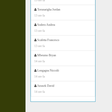
13 ore fa
Torunarigha Jordan
13 ore fa
Sodero Andrea
13 ore fa
Scafetta Francesco
13 ore fa
Mbeumo Bryan
14 ore fa
Longagna Niccolò
14 ore fa
Jurasek David
14 ore fa