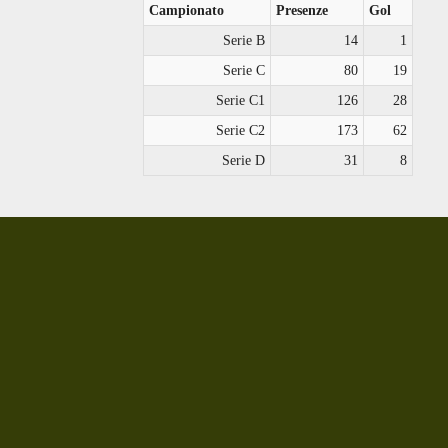
Campionato
Presenze
Gol
Serie B
14
1
Serie C
80
19
Serie C1
126
28
Serie C2
173
62
Serie D
31
8