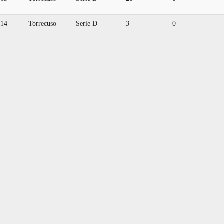
014
Torrecuso
Serie D
3
0