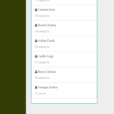
17 minuti fa
Cardona Irvin
19 minuti fa
Bonetti Andrea
24 minuti fa
Asllani Fisnik
26 minuti fa
Carillo Luigi
27 minuti fa
Russo Liberato
34 minuti fa
Vanegas Andrea
15 ore fa