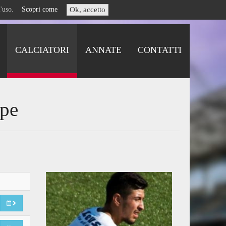
i l'uso.
Scopri come
Ok, accetto
CALCIATORI
ANNATE
CONTATTI
ppe