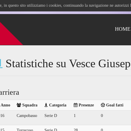
ile, in questo sito utilizziamo i cookies, continuando la navigazione ne autorizz
HOME
Statistiche su Vesce Giuse
arriera
Anno
Squadra
Categoria
Presenze
Goal fatti
016
Campobasso
Serie D
1
0
015
Torrecuso
Serie D
28
0