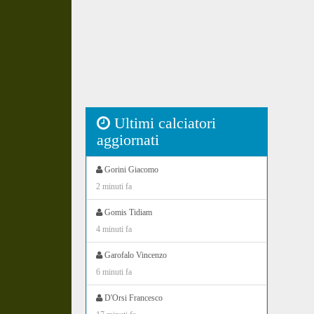
Ultimi calciatori
aggiornati
Gorini Giacomo
2 minuti fa
Gomis Tidiam
4 minuti fa
Garofalo Vincenzo
6 minuti fa
D'Orsi Francesco