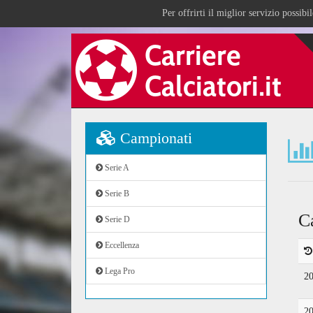
Per offrirti il miglior servizio possib
Campionati
Serie A
Serie B
C
Serie D
Eccellenza
Lega Pro
2
2