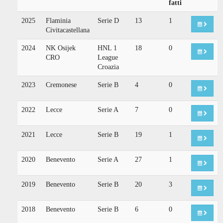
fatti
2025
Flaminia
Serie D
13
1
Civitacastellana
2024
NK Osijek
HNL 1
18
0
CRO
League
Croazia
2023
Cremonese
Serie B
4
0
2022
Lecce
Serie A
7
0
2021
Lecce
Serie B
19
1
2020
Benevento
Serie A
27
1
2019
Benevento
Serie B
20
3
2018
Benevento
Serie B
6
0