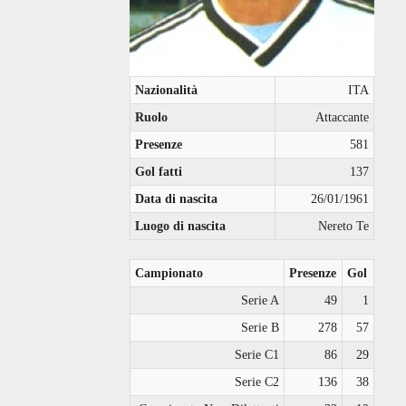
Nazionalità
ITA
Ruolo
Attaccante
Presenze
581
Gol fatti
137
Data di nascita
26/01/1961
Luogo di nascita
Nereto Te
Campionato
Presenze
Gol
Serie A
49
1
Serie B
278
57
Serie C1
86
29
Serie C2
136
38