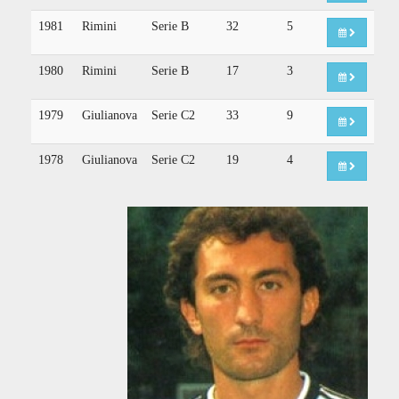
1981
Rimini
Serie B
32
5
1980
Rimini
Serie B
17
3
1979
Giulianova
Serie C2
33
9
1978
Giulianova
Serie C2
19
4