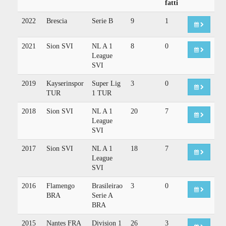
fatti
2022
Brescia
Serie B
9
1
2021
Sion SVI
NL A 1
8
0
League
SVI
2019
Kayserinspor
Super Lig
3
0
TUR
1 TUR
2018
Sion SVI
NL A 1
20
7
League
SVI
2017
Sion SVI
NL A 1
18
7
League
SVI
2016
Flamengo
Brasileirao
3
0
BRA
Serie A
BRA
2015
Nantes FRA
Division 1
26
3