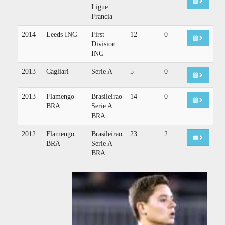
Ligue
Francia
2014
Leeds ING
First
12
0
Division
ING
2013
Cagliari
Serie A
5
0
2013
Flamengo
Brasileirao
14
0
BRA
Serie A
BRA
2012
Flamengo
Brasileirao
23
2
BRA
Serie A
BRA