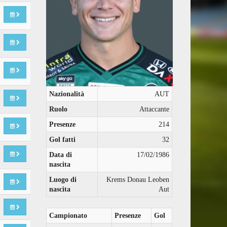
Nazionalità
AUT
Ruolo
Attaccante
Presenze
214
Gol fatti
32
Data di
17/02/1986
nascita
Luogo di
Krems Donau Leoben
nascita
Aut
Campionato
Presenze
Gol