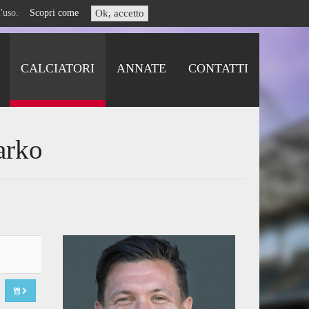
i l'uso.
Scopri come
Ok, accetto
CALCIATORI
ANNATE
CONTATTI
arko