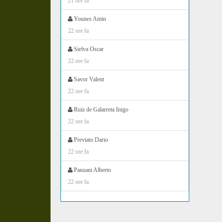
21 ore fa
Younes Amin
22 ore fa
Sielva Oscar
22 ore fa
Savor Valent
22 ore fa
Ruiz de Galarreta Inigo
22 ore fa
Previato Dario
22 ore fa
Panzani Alberto
22 ore fa