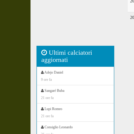
2
2
Ultimi calciatori
aggiornati
Adejo Daniel
9 ore fa
Sangaré Buba
21 ore fa
Lupi Romeo
21 ore fa
Consiglio Leonardo