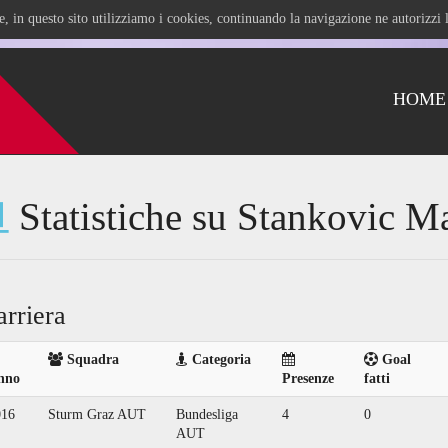
ile, in questo sito utilizziamo i cookies, continuando la navigazione ne autorizz
HOME
Statistiche su Stankovic M
arriera
Squadra
Categoria
Goal
nno
Presenze
fatti
016
Sturm Graz AUT
Bundesliga
4
0
AUT