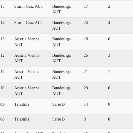
015
Sturm Graz AUT
Bundesliga
17
2
AUT
014
Sturm Graz AUT
Bundesliga
24
4
AUT
013
Austria Vienna
Bundesliga
18
6
AUT
AUT
012
Austria Vienna
Bundesliga
26
3
AUT
AUT
011
Austria Vienna
Bundesliga
21
1
AUT
AUT
010
Austria Vienna
Bundesliga
29
6
AUT
AUT
009
Triestina
Serie B
14
0
008
Triestina
Serie B
8
0