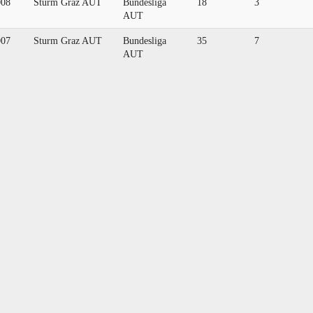
008
Sturm Graz AUT
Bundesliga
18
3
AUT
007
Sturm Graz AUT
Bundesliga
35
7
AUT