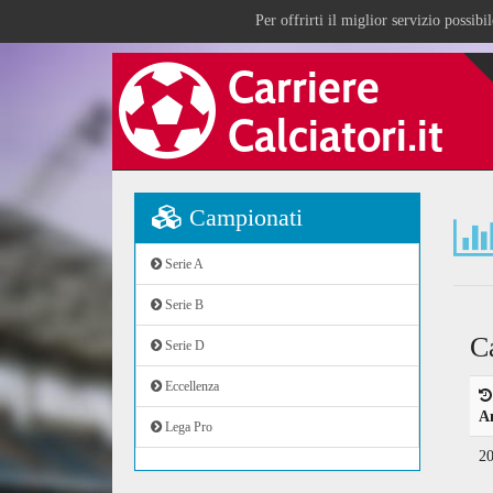
Per offrirti il miglior servizio possib
Campionati
Serie A
Serie B
C
Serie D
Eccellenza
A
Lega Pro
2