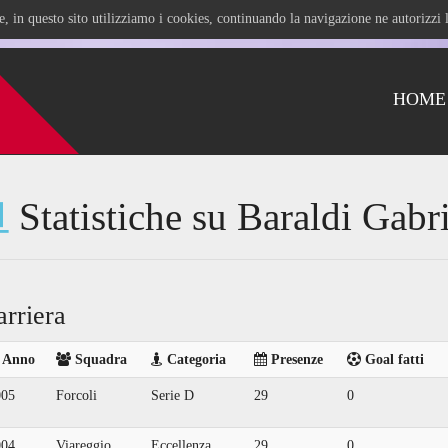
ile, in questo sito utilizziamo i cookies, continuando la navigazione ne autorizz
HOME
Statistiche su Baraldi Gabr
arriera
Anno
Squadra
Categoria
Presenze
Goal fatti
005
Forcoli
Serie D
29
0
004
Viareggio
Eccellenza
29
0