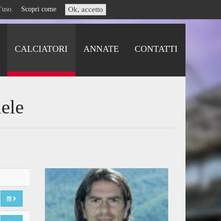
i l'uso.
Scopri come
Ok, accetto
CALCIATORI
ANNATE
CONTATTI
iele