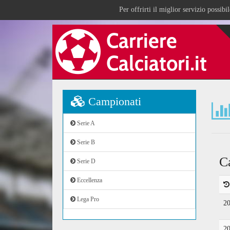
Per offrirti il miglior servizio possib
Campionati
Serie A
Serie B
C
Serie D
Eccellenza
Lega Pro
2
2