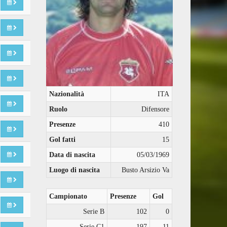
Nazionalità
ITA
Ruolo
Difensore
Presenze
410
Gol fatti
15
Data di nascita
05/03/1969
Luogo di nascita
Busto Arsizio Va
Campionato
Presenze
Gol
Serie B
102
0
Serie C1
197
11