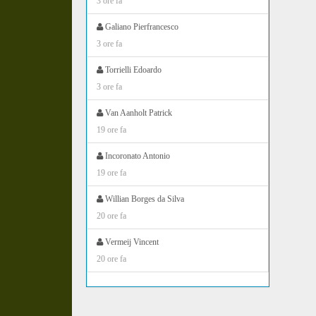
3 ore fa
Galiano Pierfrancesco
3 ore fa
Torrielli Edoardo
3 ore fa
Van Aanholt Patrick
19 ore fa
Incoronato Antonio
19 ore fa
Willian Borges da Silva
20 ore fa
Vermeij Vincent
20 ore fa