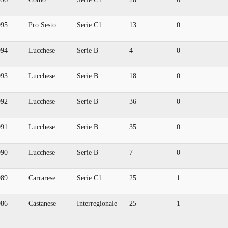
995
Pro Sesto
Serie C1
13
0
994
Lucchese
Serie B
4
0
993
Lucchese
Serie B
18
0
992
Lucchese
Serie B
36
0
991
Lucchese
Serie B
35
0
990
Lucchese
Serie B
7
0
989
Carrarese
Serie C1
25
1
986
Castanese
Interregionale
25
1