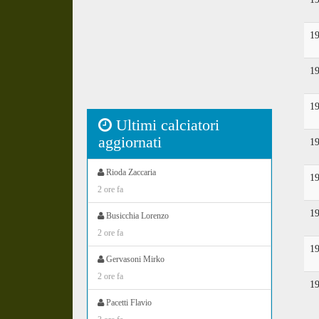
1
1
1
Ultimi calciatori
aggiornati
1
Rioda Zaccaria
1
2 ore fa
1
Busicchia Lorenzo
2 ore fa
1
Gervasoni Mirko
2 ore fa
1
Pacetti Flavio