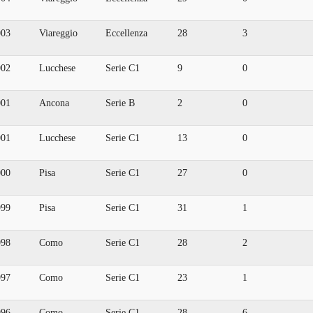
003
Viareggio
Eccellenza
28
3
002
Lucchese
Serie C1
9
0
001
Ancona
Serie B
2
0
001
Lucchese
Serie C1
13
0
000
Pisa
Serie C1
27
0
999
Pisa
Serie C1
31
1
998
Como
Serie C1
28
2
997
Como
Serie C1
23
1
996
Como
Serie C1
28
6