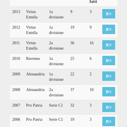
fatti
2013
Virtus
1a
9
3
Entella
divisione
2012
Virtus
1a
19
9
Entella
divisione
2011
Virtus
2a
36
16
Entella
divisione
2010
Ravenna
1a
25
6
divisione
2009
Alessandria
1a
22
2
divisione
2008
Alessandria
2a
37
10
divisione
2007
Pro Patria
Serie C1
32
3
2006
Pro Patria
Serie C1
19
3