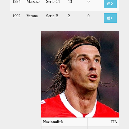
1994
Massese
Serie C1
13
0
1992
Verona
Serie B
2
0
Nazionalità
ITA