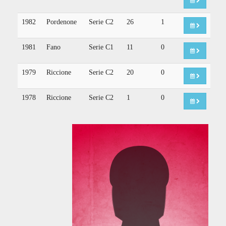
1982
Pordenone
Serie C2
26
1
1981
Fano
Serie C1
11
0
1979
Riccione
Serie C2
20
0
1978
Riccione
Serie C2
1
0