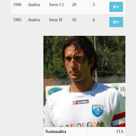
1996
Andria
Serie C1
20
3
1995
Andria
Serie B
10
4
Nazionalità
ITA